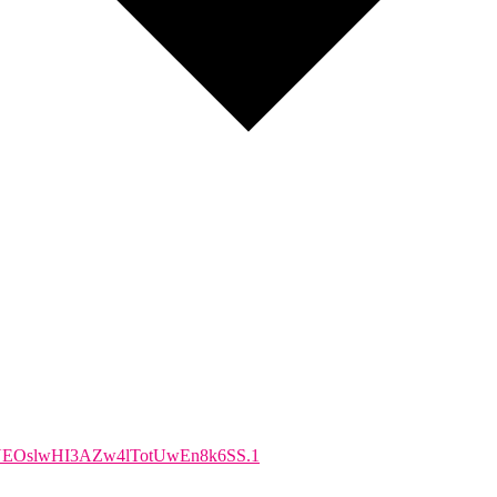
cFnUEOslwHI3AZw4lTotUwEn8k6SS.1