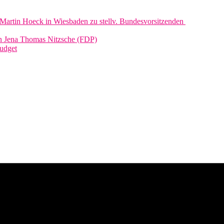
Martin Hoeck in Wiesbaden zu stellv. Bundesvorsitzenden
on Jena Thomas Nitzsche (FDP)
udget