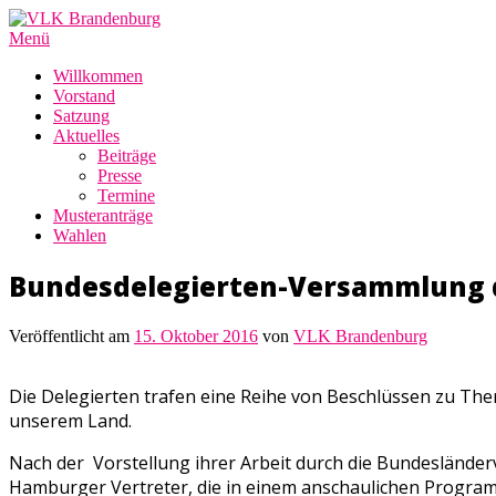
Zum
Inhalt
Menü
springen
Willkommen
Vorstand
Satzung
Aktuelles
Beiträge
Presse
Termine
Musteranträge
Wahlen
Bundesdelegierten-Versammlung d
Veröffentlicht am
15. Oktober 2016
von
VLK Brandenburg
Die Delegierten trafen eine Reihe von Beschlüssen zu Them
unserem Land.
Nach der Vorstellung ihrer Arbeit durch die Bundeslände
Hamburger Vertreter, die in einem anschaulichen Programm