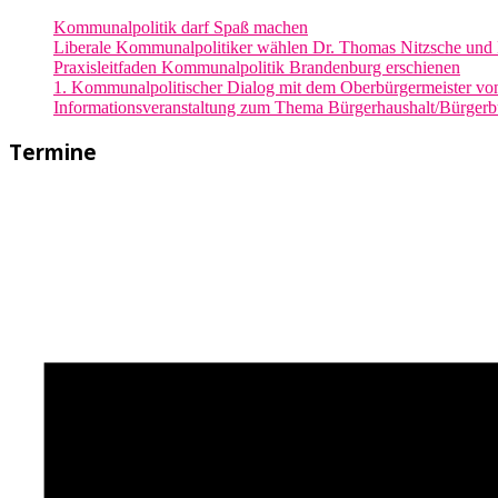
Kommunalpolitik darf Spaß machen
Liberale Kommunalpolitiker wählen Dr. Thomas Nitzsche und 
Praxisleitfaden Kommunalpolitik Brandenburg erschienen
1. Kommunalpolitischer Dialog mit dem Oberbürgermeister v
Informationsveranstaltung zum Thema Bürgerhaushalt/Bürgerb
Termine